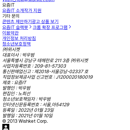
요즘IT
요즘IT 소개
작가 지원
기타 문의
콘텐츠 제안하기
광고 상품 보기
요즘IT 슬랙봇
크롬 확장 프로그램
이용약관
개인정보 처리방침
청소년보호정책
㈜위시켓
대표이사 : 박우범
서울특별시 강남구 테헤란로 211 3층 ㈜위시켓
사업자등록번호 : 209-81-57303
통신판매업신고 : 제2018-서울강남-02337 호
직업정보제공사업 신고번호 : J1200020180019
제호 : 요즘IT
발행인 : 박우범
편집인 : 노희선
청소년보호책임자 : 박우범
인터넷신문등록번호 : 서울,아54129
등록일 : 2022년 01월 23일
발행일 : 2021년 01월 10일
© 2013 Wishket Corp.