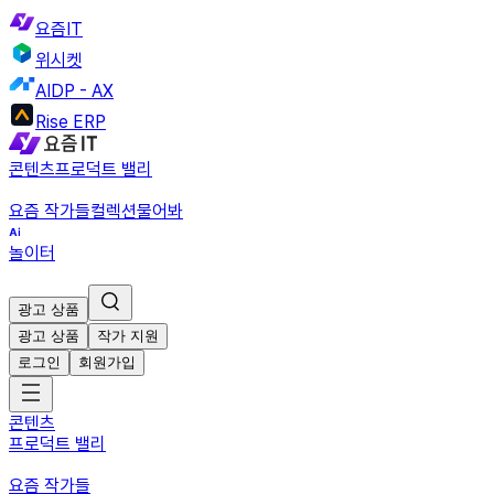
요즘IT
위시켓
AIDP - AX
Rise ERP
콘텐츠
프로덕트 밸리
요즘 작가들
컬렉션
물어봐
놀이터
광고 상품
광고 상품
작가 지원
로그인
회원가입
콘텐츠
프로덕트 밸리
요즘 작가들