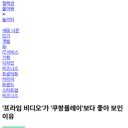
컬렉션
물어봐
놀이터
새로 나온
인기
개발
AI
IT서비스
기획
디자인
비즈니스
프로덕트
커리어
트렌드
스타트업
비즈니스
'프라임 비디오'가 '쿠팡플레이'보다 좋아 보인
이유