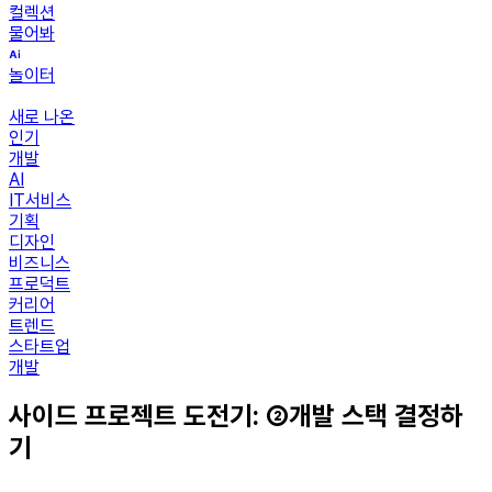
컬렉션
물어봐
놀이터
새로 나온
인기
개발
AI
IT서비스
기획
디자인
비즈니스
프로덕트
커리어
트렌드
스타트업
개발
사이드 프로젝트 도전기: ②개발 스택 결정하
기