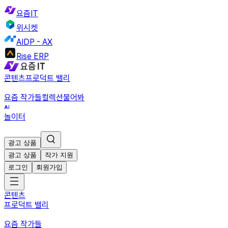
요즘IT
위시켓
AIDP - AX
Rise ERP
콘텐츠
프로덕트 밸리
요즘 작가들
컬렉션
물어봐
놀이터
광고 상품
광고 상품
작가 지원
로그인
회원가입
콘텐츠
프로덕트 밸리
요즘 작가들