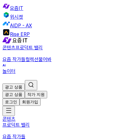
요즘IT
위시켓
AIDP - AX
Rise ERP
콘텐츠
프로덕트 밸리
요즘 작가들
컬렉션
물어봐
놀이터
광고 상품
광고 상품
작가 지원
로그인
회원가입
콘텐츠
프로덕트 밸리
요즘 작가들