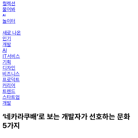
컬렉션
물어봐
놀이터
새로 나온
인기
개발
AI
IT서비스
기획
디자인
비즈니스
프로덕트
커리어
트렌드
스타트업
개발
‘네카라쿠배’로 보는 개발자가 선호하는 문화
5가지