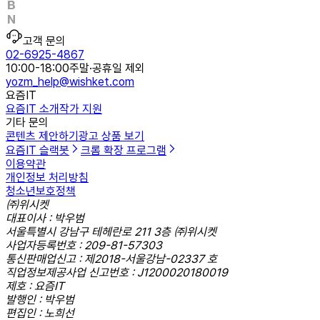
고객 문의
02-6925-4867
10:00-18:00
주말·공휴일 제외
yozm_help@wishket.com
요즘IT
요즘IT 소개
작가 지원
기타 문의
콘텐츠 제안하기
광고 상품 보기
요즘IT 슬랙봇
크롬 확장 프로그램
이용약관
개인정보 처리방침
청소년보호정책
㈜위시켓
대표이사 : 박우범
서울특별시 강남구 테헤란로 211 3층 ㈜위시켓
사업자등록번호 : 209-81-57303
통신판매업신고 : 제2018-서울강남-02337 호
직업정보제공사업 신고번호 : J1200020180019
제호 : 요즘IT
발행인 : 박우범
편집인 : 노희선