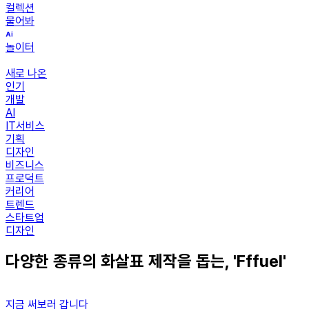
컬렉션
물어봐
놀이터
새로 나온
인기
개발
AI
IT서비스
기획
디자인
비즈니스
프로덕트
커리어
트렌드
스타트업
디자인
다양한 종류의 화살표 제작을 돕는, 'Fffuel'
지금 써보러 갑니다