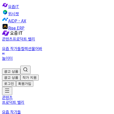
요즘IT
위시켓
AIDP - AX
Rise ERP
콘텐츠
프로덕트 밸리
요즘 작가들
컬렉션
물어봐
놀이터
광고 상품
광고 상품
작가 지원
로그인
회원가입
콘텐츠
프로덕트 밸리
요즘 작가들