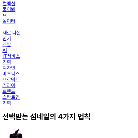
컬렉션
물어봐
놀이터
새로 나온
인기
개발
AI
IT서비스
기획
디자인
비즈니스
프로덕트
커리어
트렌드
스타트업
기획
선택받는 섬네일의 4가지 법칙