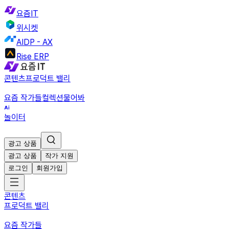
요즘IT
위시켓
AIDP - AX
Rise ERP
콘텐츠
프로덕트 밸리
요즘 작가들
컬렉션
물어봐
놀이터
광고 상품
광고 상품
작가 지원
로그인
회원가입
콘텐츠
프로덕트 밸리
요즘 작가들