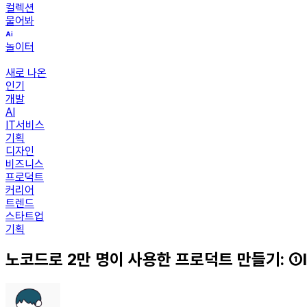
컬렉션
물어봐
놀이터
새로 나온
인기
개발
AI
IT서비스
기획
디자인
비즈니스
프로덕트
커리어
트렌드
스타트업
기획
노코드로 2만 명이 사용한 프로덕트 만들기: ①