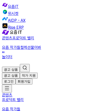
요즘IT
위시켓
AIDP - AX
Rise ERP
콘텐츠
프로덕트 밸리
요즘 작가들
컬렉션
물어봐
놀이터
광고 상품
광고 상품
작가 지원
로그인
회원가입
콘텐츠
프로덕트 밸리
요즘 작가들