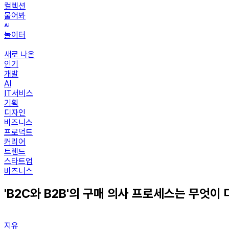
컬렉션
물어봐
놀이터
새로 나온
인기
개발
AI
IT서비스
기획
디자인
비즈니스
프로덕트
커리어
트렌드
스타트업
비즈니스
'B2C와 B2B'의 구매 의사 프로세스는 무엇이
지유