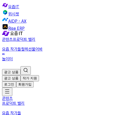
요즘IT
위시켓
AIDP - AX
Rise ERP
콘텐츠
프로덕트 밸리
요즘 작가들
컬렉션
물어봐
놀이터
광고 상품
광고 상품
작가 지원
로그인
회원가입
콘텐츠
프로덕트 밸리
요즘 작가들