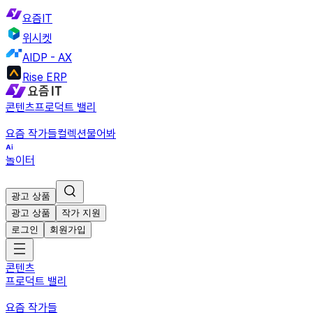
요즘IT
위시켓
AIDP - AX
Rise ERP
콘텐츠
프로덕트 밸리
요즘 작가들
컬렉션
물어봐
놀이터
광고 상품
광고 상품
작가 지원
로그인
회원가입
콘텐츠
프로덕트 밸리
요즘 작가들