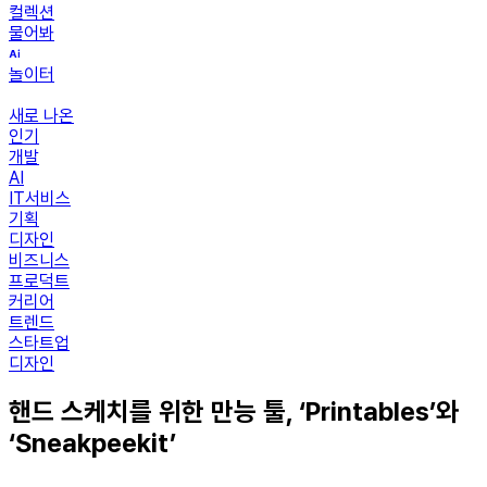
컬렉션
물어봐
놀이터
새로 나온
인기
개발
AI
IT서비스
기획
디자인
비즈니스
프로덕트
커리어
트렌드
스타트업
디자인
핸드 스케치를 위한 만능 툴, ‘Printables’와
‘Sneakpeekit’