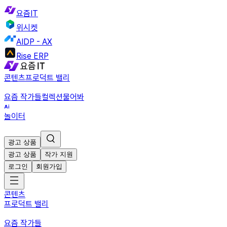
요즘IT
위시켓
AIDP - AX
Rise ERP
콘텐츠
프로덕트 밸리
요즘 작가들
컬렉션
물어봐
놀이터
광고 상품
광고 상품
작가 지원
로그인
회원가입
콘텐츠
프로덕트 밸리
요즘 작가들