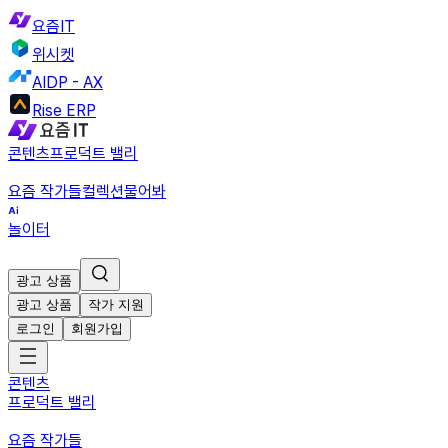
요즘IT
위시켓
AIDP - AX
Rise ERP
콘텐츠
프로덕트 밸리
요즘 작가들
컬렉션
물어봐
놀이터
광고 상품
광고 상품
작가 지원
로그인
회원가입
콘텐츠
프로덕트 밸리
요즘 작가들