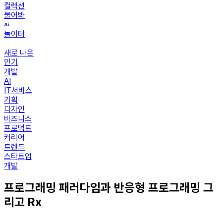
컬렉션
물어봐
놀이터
새로 나온
인기
개발
AI
IT서비스
기획
디자인
비즈니스
프로덕트
커리어
트렌드
스타트업
개발
프로그래밍 패러다임과 반응형 프로그래밍 그
리고 Rx