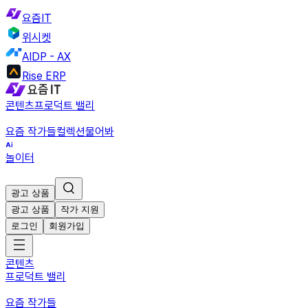
요즘IT
위시켓
AIDP - AX
Rise ERP
콘텐츠
프로덕트 밸리
요즘 작가들
컬렉션
물어봐
놀이터
광고 상품
광고 상품
작가 지원
로그인
회원가입
콘텐츠
프로덕트 밸리
요즘 작가들