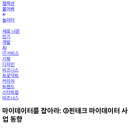
컬렉션
물어봐
놀이터
새로 나온
인기
개발
AI
IT서비스
기획
디자인
비즈니스
프로덕트
커리어
트렌드
스타트업
비즈니스
마이데이터를 잡아라: ③핀테크 마이데이터 사
업 동향