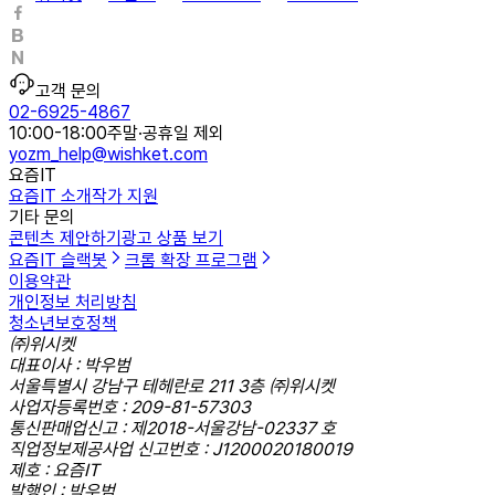
고객 문의
02-6925-4867
10:00-18:00
주말·공휴일 제외
yozm_help@wishket.com
요즘IT
요즘IT 소개
작가 지원
기타 문의
콘텐츠 제안하기
광고 상품 보기
요즘IT 슬랙봇
크롬 확장 프로그램
이용약관
개인정보 처리방침
청소년보호정책
㈜위시켓
대표이사 : 박우범
서울특별시 강남구 테헤란로 211 3층 ㈜위시켓
사업자등록번호 : 209-81-57303
통신판매업신고 : 제2018-서울강남-02337 호
직업정보제공사업 신고번호 : J1200020180019
제호 : 요즘IT
발행인 : 박우범