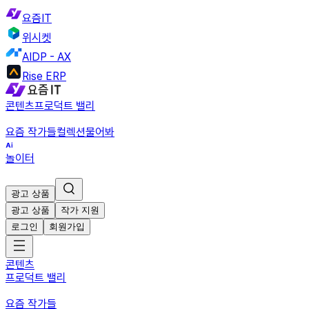
요즘IT
위시켓
AIDP - AX
Rise ERP
콘텐츠
프로덕트 밸리
요즘 작가들
컬렉션
물어봐
놀이터
광고 상품
광고 상품
작가 지원
로그인
회원가입
콘텐츠
프로덕트 밸리
요즘 작가들