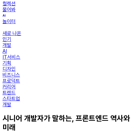
컬렉션
물어봐
놀이터
새로 나온
인기
개발
AI
IT서비스
기획
디자인
비즈니스
프로덕트
커리어
트렌드
스타트업
개발
시니어 개발자가 말하는, 프론트엔드 역사와
미래