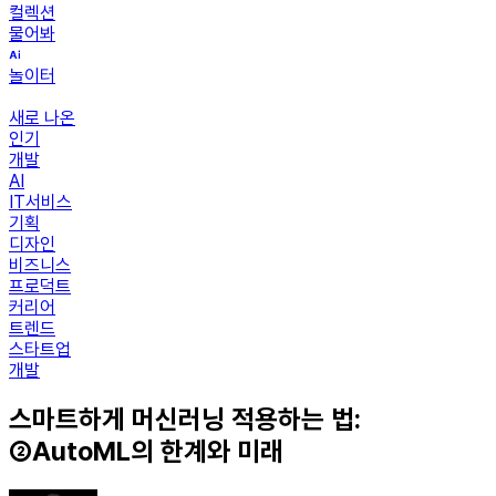
컬렉션
물어봐
놀이터
새로 나온
인기
개발
AI
IT서비스
기획
디자인
비즈니스
프로덕트
커리어
트렌드
스타트업
개발
스마트하게 머신러닝 적용하는 법:
②AutoML의 한계와 미래