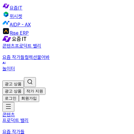
요즘IT
위시켓
AIDP - AX
Rise ERP
콘텐츠
프로덕트 밸리
요즘 작가들
컬렉션
물어봐
놀이터
광고 상품
광고 상품
작가 지원
로그인
회원가입
콘텐츠
프로덕트 밸리
요즘 작가들