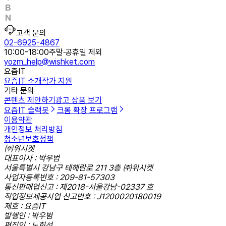
고객 문의
02-6925-4867
10:00-18:00
주말·공휴일 제외
yozm_help@wishket.com
요즘IT
요즘IT 소개
작가 지원
기타 문의
콘텐츠 제안하기
광고 상품 보기
요즘IT 슬랙봇
크롬 확장 프로그램
이용약관
개인정보 처리방침
청소년보호정책
㈜위시켓
대표이사 : 박우범
서울특별시 강남구 테헤란로 211 3층 ㈜위시켓
사업자등록번호 : 209-81-57303
통신판매업신고 : 제2018-서울강남-02337 호
직업정보제공사업 신고번호 : J1200020180019
제호 : 요즘IT
발행인 : 박우범
편집인 : 노희선