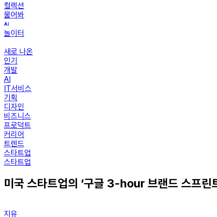
컬렉션
물어봐
놀이터
새로 나온
인기
개발
AI
IT서비스
기획
디자인
비즈니스
프로덕트
커리어
트렌드
스타트업
스타트업
미국 스타트업의 ‘구글 3-hour 브랜드 스프린
지유