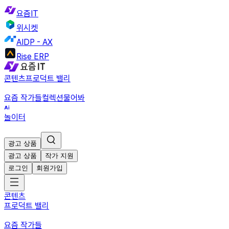
요즘IT
위시켓
AIDP - AX
Rise ERP
콘텐츠
프로덕트 밸리
요즘 작가들
컬렉션
물어봐
놀이터
광고 상품
광고 상품
작가 지원
로그인
회원가입
콘텐츠
프로덕트 밸리
요즘 작가들