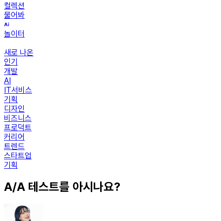
컬렉션
물어봐
놀이터
새로 나온
인기
개발
AI
IT서비스
기획
디자인
비즈니스
프로덕트
커리어
트렌드
스타트업
기획
A/A 테스트를 아시나요?