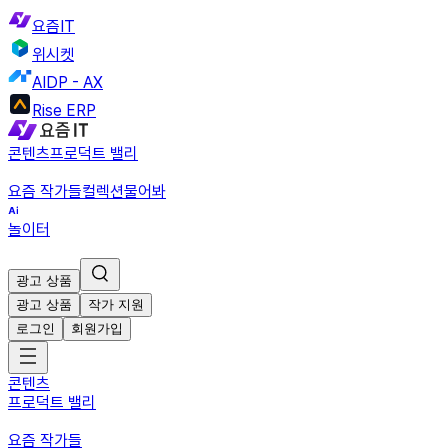
요즘IT
위시켓
AIDP - AX
Rise ERP
콘텐츠
프로덕트 밸리
요즘 작가들
컬렉션
물어봐
놀이터
광고 상품
광고 상품
작가 지원
로그인
회원가입
콘텐츠
프로덕트 밸리
요즘 작가들