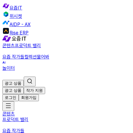
요즘IT
위시켓
AIDP - AX
Rise ERP
콘텐츠
프로덕트 밸리
요즘 작가들
컬렉션
물어봐
놀이터
광고 상품
광고 상품
작가 지원
로그인
회원가입
콘텐츠
프로덕트 밸리
요즘 작가들