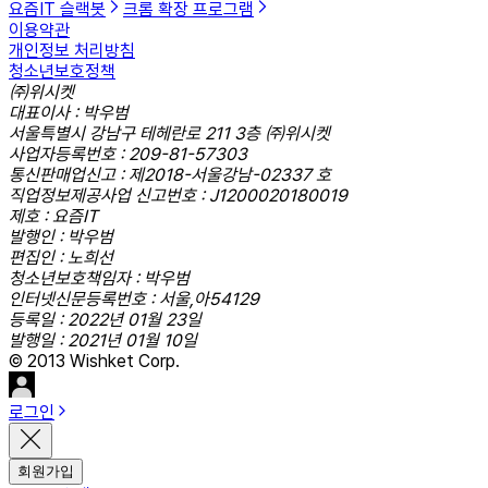
요즘IT 슬랙봇
크롬 확장 프로그램
이용약관
개인정보 처리방침
청소년보호정책
㈜위시켓
대표이사 : 박우범
서울특별시 강남구 테헤란로 211 3층 ㈜위시켓
사업자등록번호 : 209-81-57303
통신판매업신고 : 제2018-서울강남-02337 호
직업정보제공사업 신고번호 : J1200020180019
제호 : 요즘IT
발행인 : 박우범
편집인 : 노희선
청소년보호책임자 : 박우범
인터넷신문등록번호 : 서울,아54129
등록일 : 2022년 01월 23일
발행일 : 2021년 01월 10일
© 2013 Wishket Corp.
로그인
회원가입