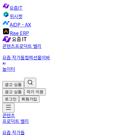
요즘IT
위시켓
AIDP - AX
Rise ERP
콘텐츠
프로덕트 밸리
요즘 작가들
컬렉션
물어봐
놀이터
광고 상품
광고 상품
작가 지원
로그인
회원가입
콘텐츠
프로덕트 밸리
요즘 작가들