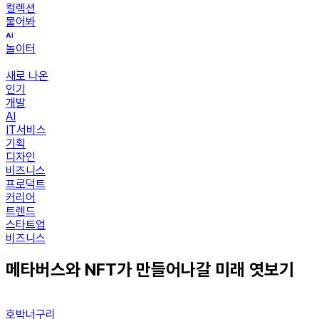
컬렉션
물어봐
놀이터
새로 나온
인기
개발
AI
IT서비스
기획
디자인
비즈니스
프로덕트
커리어
트렌드
스타트업
비즈니스
메타버스와 NFT가 만들어나갈 미래 엿보기
호박너구리