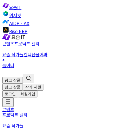
요즘IT
위시켓
AIDP - AX
Rise ERP
콘텐츠
프로덕트 밸리
요즘 작가들
컬렉션
물어봐
놀이터
광고 상품
광고 상품
작가 지원
로그인
회원가입
콘텐츠
프로덕트 밸리
요즘 작가들