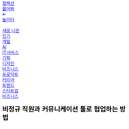
컬렉션
물어봐
놀이터
새로 나온
인기
개발
AI
IT서비스
기획
디자인
비즈니스
프로덕트
커리어
트렌드
스타트업
비즈니스
비정규 직원과 커뮤니케이션 툴로 협업하는 방
법