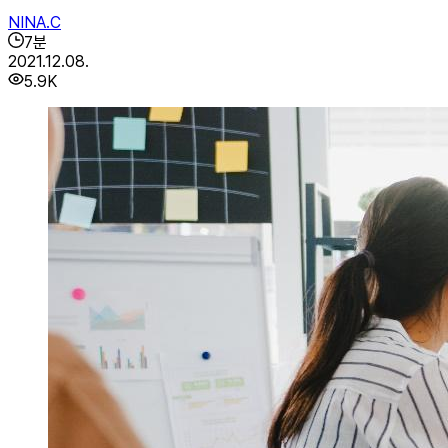
NINA.C
7
분
2021.12.08.
5.9K