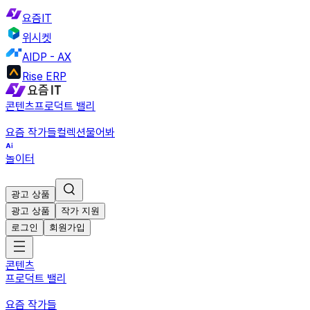
요즘IT
위시켓
AIDP - AX
Rise ERP
콘텐츠
프로덕트 밸리
요즘 작가들
컬렉션
물어봐
놀이터
광고 상품
광고 상품
작가 지원
로그인
회원가입
콘텐츠
프로덕트 밸리
요즘 작가들