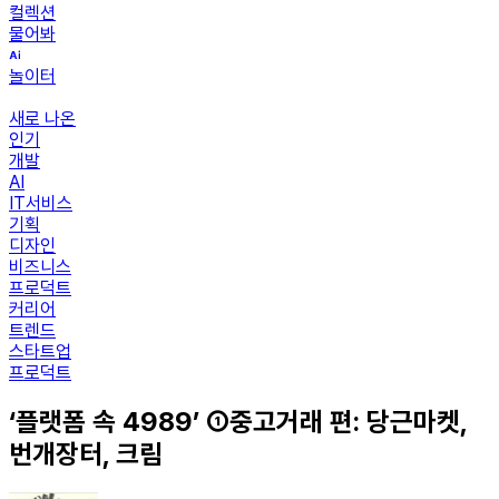
컬렉션
물어봐
놀이터
새로 나온
인기
개발
AI
IT서비스
기획
디자인
비즈니스
프로덕트
커리어
트렌드
스타트업
프로덕트
‘플랫폼 속 4989’ ①중고거래 편: 당근마켓,
번개장터, 크림