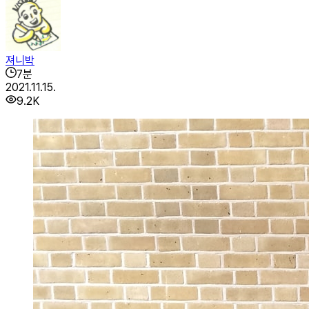
져니박
7
분
2021.11.15.
9.2K