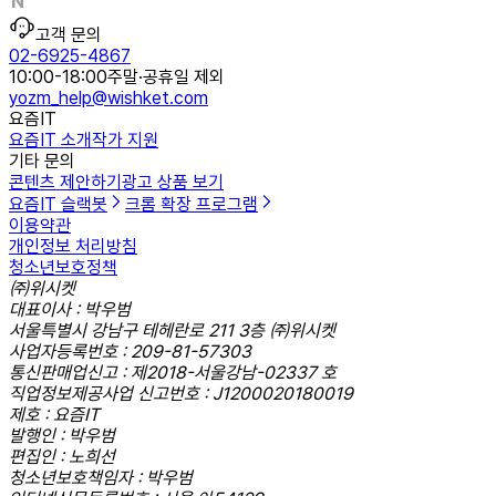
고객 문의
02-6925-4867
10:00-18:00
주말·공휴일 제외
yozm_help@wishket.com
요즘IT
요즘IT 소개
작가 지원
기타 문의
콘텐츠 제안하기
광고 상품 보기
요즘IT 슬랙봇
크롬 확장 프로그램
이용약관
개인정보 처리방침
청소년보호정책
㈜위시켓
대표이사 : 박우범
서울특별시 강남구 테헤란로 211 3층 ㈜위시켓
사업자등록번호 : 209-81-57303
통신판매업신고 : 제2018-서울강남-02337 호
직업정보제공사업 신고번호 : J1200020180019
제호 : 요즘IT
발행인 : 박우범
편집인 : 노희선
청소년보호책임자 : 박우범