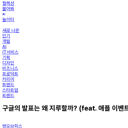
컬렉션
물어봐
놀이터
새로 나온
인기
개발
AI
IT서비스
기획
디자인
비즈니스
프로덕트
커리어
트렌드
스타트업
트렌드
구글의 발표는 왜 지루할까? (feat. 애플 이벤
맨오브피스