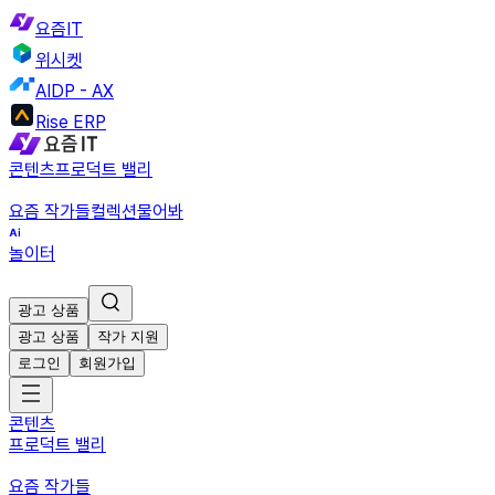
요즘IT
위시켓
AIDP - AX
Rise ERP
콘텐츠
프로덕트 밸리
요즘 작가들
컬렉션
물어봐
놀이터
광고 상품
광고 상품
작가 지원
로그인
회원가입
콘텐츠
프로덕트 밸리
요즘 작가들