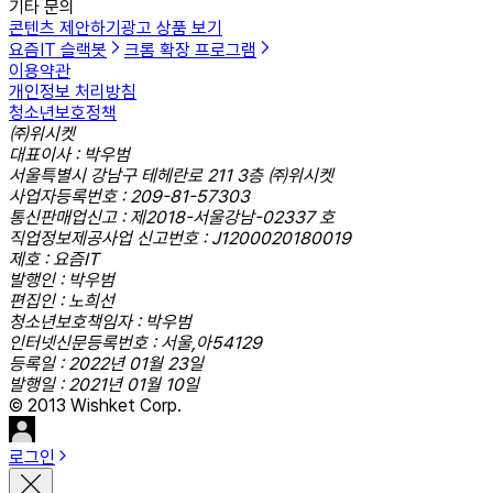
기타 문의
콘텐츠 제안하기
광고 상품 보기
요즘IT 슬랙봇
크롬 확장 프로그램
이용약관
개인정보 처리방침
청소년보호정책
㈜위시켓
대표이사 : 박우범
서울특별시 강남구 테헤란로 211 3층 ㈜위시켓
사업자등록번호 : 209-81-57303
통신판매업신고 : 제2018-서울강남-02337 호
직업정보제공사업 신고번호 : J1200020180019
제호 : 요즘IT
발행인 : 박우범
편집인 : 노희선
청소년보호책임자 : 박우범
인터넷신문등록번호 : 서울,아54129
등록일 : 2022년 01월 23일
발행일 : 2021년 01월 10일
© 2013 Wishket Corp.
로그인