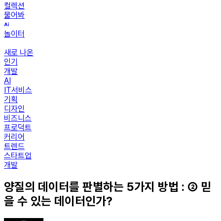
컬렉션
물어봐
놀이터
새로 나온
인기
개발
AI
IT서비스
기획
디자인
비즈니스
프로덕트
커리어
트렌드
스타트업
개발
양질의 데이터를 판별하는 5가지 방법 : ② 믿
을 수 있는 데이터인가?