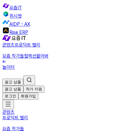
요즘IT
위시켓
AIDP - AX
Rise ERP
콘텐츠
프로덕트 밸리
요즘 작가들
컬렉션
물어봐
놀이터
광고 상품
광고 상품
작가 지원
로그인
회원가입
콘텐츠
프로덕트 밸리
요즘 작가들