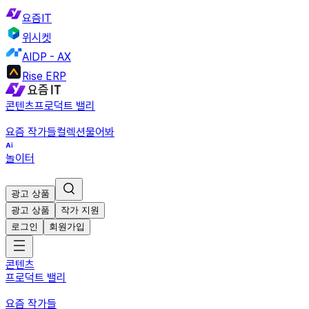
요즘IT
위시켓
AIDP - AX
Rise ERP
콘텐츠
프로덕트 밸리
요즘 작가들
컬렉션
물어봐
놀이터
광고 상품
광고 상품
작가 지원
로그인
회원가입
콘텐츠
프로덕트 밸리
요즘 작가들