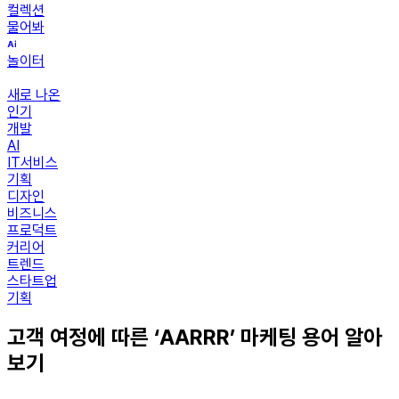
컬렉션
물어봐
놀이터
새로 나온
인기
개발
AI
IT서비스
기획
디자인
비즈니스
프로덕트
커리어
트렌드
스타트업
기획
고객 여정에 따른 ‘AARRR’ 마케팅 용어 알아
보기