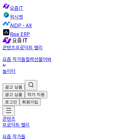
요즘IT
위시켓
AIDP - AX
Rise ERP
콘텐츠
프로덕트 밸리
요즘 작가들
컬렉션
물어봐
놀이터
광고 상품
광고 상품
작가 지원
로그인
회원가입
콘텐츠
프로덕트 밸리
요즘 작가들