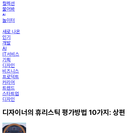
컬렉션
물어봐
놀이터
새로 나온
인기
개발
AI
IT서비스
기획
디자인
비즈니스
프로덕트
커리어
트렌드
스타트업
디자인
디자이너의 휴리스틱 평가방법 10가지: 상편