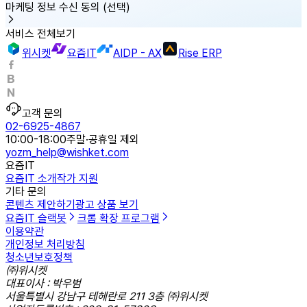
마케팅 정보 수신 동의
(선택)
서비스 전체보기
위시켓
요즘IT
AIDP - AX
Rise ERP
고객 문의
02-6925-4867
10:00-18:00
주말·공휴일 제외
yozm_help@wishket.com
요즘IT
요즘IT 소개
작가 지원
기타 문의
콘텐츠 제안하기
광고 상품 보기
요즘IT 슬랙봇
크롬 확장 프로그램
이용약관
개인정보 처리방침
청소년보호정책
㈜위시켓
대표이사 : 박우범
서울특별시 강남구 테헤란로 211 3층 ㈜위시켓