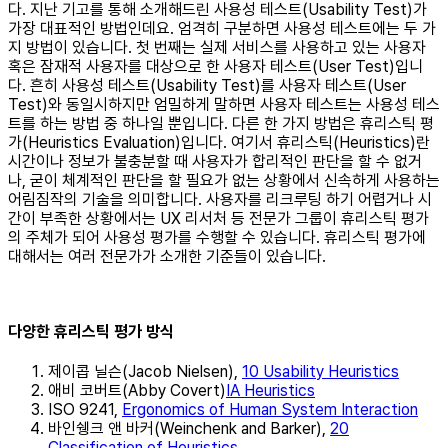
다. 지난 기고를 통해 소개해드린 사용성 테스트(Usability Test)가
가장 대표적인 방법인데요. 엄격히 구분하면 사용성 테스트에는 두 가
지 방법이 있습니다. 첫 번째는 실제 서비스를 사용하고 있는 사용자
혹은 잠재적 사용자를 대상으로 한 사용자 테스트(User Test)입니
다. 흔히 사용성 테스트(Usability Test)를 사용자 테스트(User
Test)와 동일시하지만 엄밀하게 말하면 사용자 테스트는 사용성 테스
트를 하는 방법 중 하나일 뿐입니다. 다른 한 가지 방법은 휴리스틱 평
가(Heuristics Evaluation)입니다. 여기서 휴리스틱(Heuristics)란
시간이나 정보가 불충분할 때 사용자가 합리적인 판단을 할 수 없거
나, 굳이 체계적인 판단을 할 필요가 없는 상황에서 신속하게 사용하는
어림짐작의 기술을 의미합니다. 사용자를 리크루팅 하기 어렵거나 시
간이 부족한 상황에서는 UX 리서처 등 전문가 그룹이 휴리스틱 평가
의 주체가 되어 사용성 평가를 수행할 수 있습니다. 휴리스틱 평가에
대해서는 여러 전문가가 소개한 기준들이 있습니다.
다양한 휴리스틱 평가 방식
제이콥 닐슨(Jacob Nielsen),
10 Usability Heuristics
애비 코버트(Abby Covert)
IA Heuristics
ISO 9241,
Ergonomics of Human System Interaction
바인쉥크 앤 바커(Weinchenk and Barker),
20
Classification of Heuristics