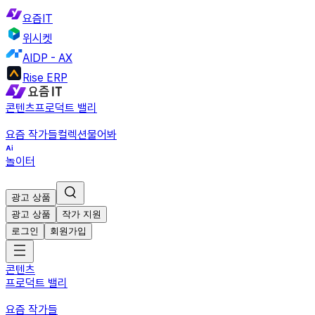
요즘IT
위시켓
AIDP - AX
Rise ERP
콘텐츠
프로덕트 밸리
요즘 작가들
컬렉션
물어봐
놀이터
광고 상품
광고 상품
작가 지원
로그인
회원가입
콘텐츠
프로덕트 밸리
요즘 작가들