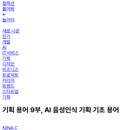
컬렉션
물어봐
놀이터
새로 나온
인기
개발
AI
IT서비스
기획
디자인
비즈니스
프로덕트
커리어
트렌드
스타트업
기획
기획 용어 9부, AI 음성인식 기획 기초 용어
NINA.C