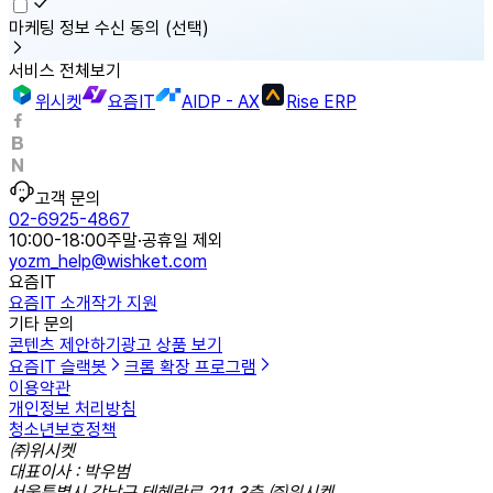
마케팅 정보 수신 동의
(선택)
서비스 전체보기
위시켓
요즘IT
AIDP - AX
Rise ERP
고객 문의
02-6925-4867
10:00-18:00
주말·공휴일 제외
yozm_help@wishket.com
요즘IT
요즘IT 소개
작가 지원
기타 문의
콘텐츠 제안하기
광고 상품 보기
요즘IT 슬랙봇
크롬 확장 프로그램
이용약관
개인정보 처리방침
청소년보호정책
㈜위시켓
대표이사 : 박우범
서울특별시 강남구 테헤란로 211 3층 ㈜위시켓