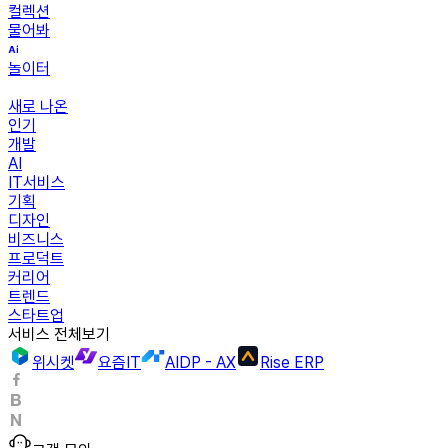
컬렉션
물어봐
놀이터
새로 나온
인기
개발
AI
IT서비스
기획
디자인
비즈니스
프로덕트
커리어
트렌드
스타트업
서비스 전체보기
위시켓
요즘IT
AIDP - AX
Rise ERP