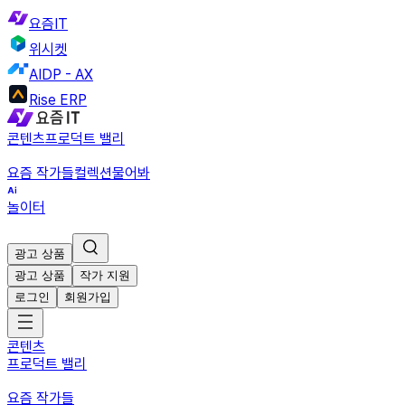
요즘IT
위시켓
AIDP - AX
Rise ERP
콘텐츠
프로덕트 밸리
요즘 작가들
컬렉션
물어봐
놀이터
광고 상품
광고 상품
작가 지원
로그인
회원가입
콘텐츠
프로덕트 밸리
요즘 작가들