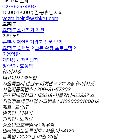
고객 문의
02-6925-4867
10:00-18:00
주말·공휴일 제외
yozm_help@wishket.com
요즘IT
요즘IT 소개
작가 지원
기타 문의
콘텐츠 제안하기
광고 상품 보기
요즘IT 슬랙봇
크롬 확장 프로그램
이용약관
개인정보 처리방침
청소년보호정책
㈜위시켓
대표이사 : 박우범
서울특별시 강남구 테헤란로 211 3층 ㈜위시켓
사업자등록번호 : 209-81-57303
통신판매업신고 : 제2018-서울강남-02337 호
직업정보제공사업 신고번호 : J1200020180019
제호 : 요즘IT
발행인 : 박우범
편집인 : 노희선
청소년보호책임자 : 박우범
인터넷신문등록번호 : 서울,아54129
등록일 : 2022년 01월 23일