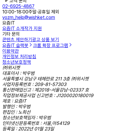
고객 문의
02-6925-4867
10:00-18:00
주말·공휴일 제외
yozm_help@wishket.com
요즘IT
요즘IT 소개
작가 지원
기타 문의
콘텐츠 제안하기
광고 상품 보기
요즘IT 슬랙봇
크롬 확장 프로그램
이용약관
개인정보 처리방침
청소년보호정책
㈜위시켓
대표이사 : 박우범
서울특별시 강남구 테헤란로 211 3층 ㈜위시켓
사업자등록번호 : 209-81-57303
통신판매업신고 : 제2018-서울강남-02337 호
직업정보제공사업 신고번호 : J1200020180019
제호 : 요즘IT
발행인 : 박우범
편집인 : 노희선
청소년보호책임자 : 박우범
인터넷신문등록번호 : 서울,아54129
등록일 : 2022년 01월 23일