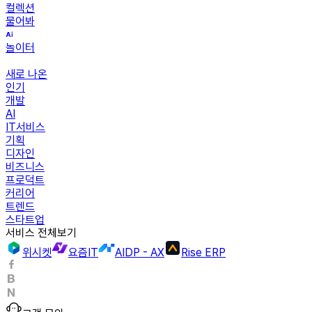
컬렉션
물어봐
놀이터
새로 나온
인기
개발
AI
IT서비스
기획
디자인
비즈니스
프로덕트
커리어
트렌드
스타트업
서비스 전체보기
위시켓
요즘IT
AIDP - AX
Rise ERP