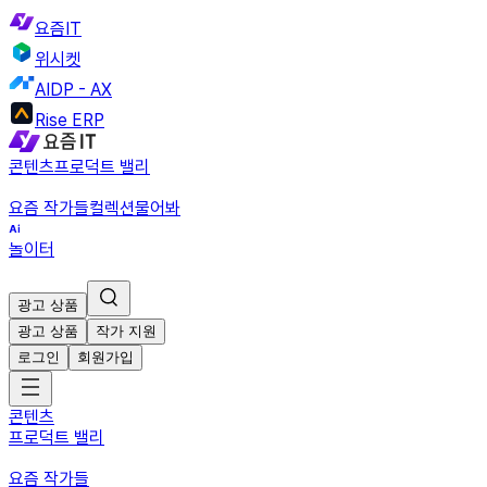
요즘IT
위시켓
AIDP - AX
Rise ERP
콘텐츠
프로덕트 밸리
요즘 작가들
컬렉션
물어봐
놀이터
광고 상품
광고 상품
작가 지원
로그인
회원가입
콘텐츠
프로덕트 밸리
요즘 작가들