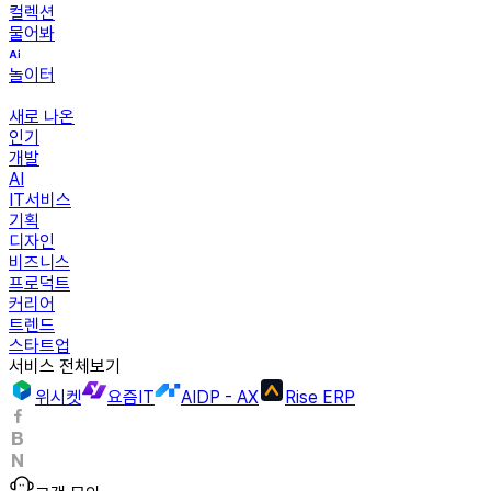
컬렉션
물어봐
놀이터
새로 나온
인기
개발
AI
IT서비스
기획
디자인
비즈니스
프로덕트
커리어
트렌드
스타트업
서비스 전체보기
위시켓
요즘IT
AIDP - AX
Rise ERP