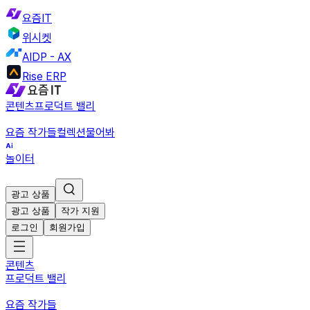
요즘IT
위시켓
AIDP - AX
Rise ERP
콘텐츠
프로덕트 밸리
요즘 작가들
컬렉션
물어봐
놀이터
광고 상품
광고 상품
작가 지원
로그인
회원가입
콘텐츠
프로덕트 밸리
요즘 작가들