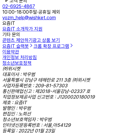
고객 문의
02-6925-4867
10:00-18:00
주말·공휴일 제외
yozm_help@wishket.com
요즘IT
요즘IT 소개
작가 지원
기타 문의
콘텐츠 제안하기
광고 상품 보기
요즘IT 슬랙봇
크롬 확장 프로그램
이용약관
개인정보 처리방침
청소년보호정책
㈜위시켓
대표이사 : 박우범
서울특별시 강남구 테헤란로 211 3층 ㈜위시켓
사업자등록번호 : 209-81-57303
통신판매업신고 : 제2018-서울강남-02337 호
직업정보제공사업 신고번호 : J1200020180019
제호 : 요즘IT
발행인 : 박우범
편집인 : 노희선
청소년보호책임자 : 박우범
인터넷신문등록번호 : 서울,아54129
등록일 : 2022년 01월 23일