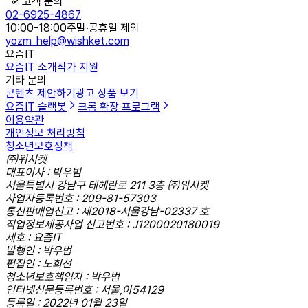
고객 문의
02-6925-4867
10:00-18:00
주말·공휴일 제외
yozm_help@wishket.com
요즘IT
요즘IT 소개
작가 지원
기타 문의
콘텐츠 제안하기
광고 상품 보기
요즘IT 슬랙봇
크롬 확장 프로그램
이용약관
개인정보 처리방침
청소년보호정책
㈜위시켓
대표이사 : 박우범
서울특별시 강남구 테헤란로 211 3층 ㈜위시켓
사업자등록번호 : 209-81-57303
통신판매업신고 : 제2018-서울강남-02337 호
직업정보제공사업 신고번호 : J1200020180019
제호 : 요즘IT
발행인 : 박우범
편집인 : 노희선
청소년보호책임자 : 박우범
인터넷신문등록번호 : 서울,아54129
등록일 : 2022년 01월 23일