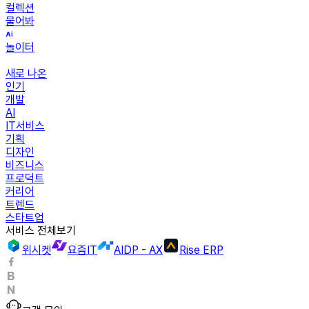
컬렉션
물어봐
놀이터
새로 나온
인기
개발
AI
IT서비스
기획
디자인
비즈니스
프로덕트
커리어
트렌드
스타트업
서비스 전체보기
위시켓
요즘IT
AIDP - AX
Rise ERP