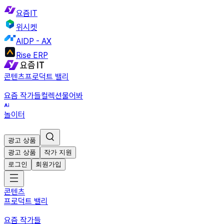
요즘IT
위시켓
AIDP - AX
Rise ERP
콘텐츠
프로덕트 밸리
요즘 작가들
컬렉션
물어봐
놀이터
광고 상품
광고 상품
작가 지원
로그인
회원가입
콘텐츠
프로덕트 밸리
요즘 작가들