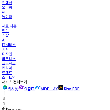
컬렉션
물어봐
놀이터
새로 나온
인기
개발
AI
IT서비스
기획
디자인
비즈니스
프로덕트
커리어
트렌드
스타트업
서비스 전체보기
위시켓
요즘IT
AIDP - AX
Rise ERP