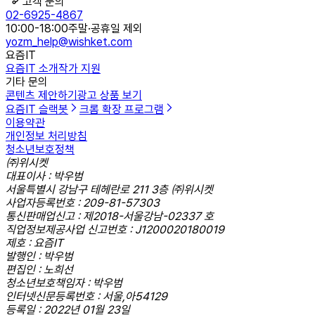
고객 문의
02-6925-4867
10:00-18:00
주말·공휴일 제외
yozm_help@wishket.com
요즘IT
요즘IT 소개
작가 지원
기타 문의
콘텐츠 제안하기
광고 상품 보기
요즘IT 슬랙봇
크롬 확장 프로그램
이용약관
개인정보 처리방침
청소년보호정책
㈜위시켓
대표이사 : 박우범
서울특별시 강남구 테헤란로 211 3층 ㈜위시켓
사업자등록번호 : 209-81-57303
통신판매업신고 : 제2018-서울강남-02337 호
직업정보제공사업 신고번호 : J1200020180019
제호 : 요즘IT
발행인 : 박우범
편집인 : 노희선
청소년보호책임자 : 박우범
인터넷신문등록번호 : 서울,아54129
등록일 : 2022년 01월 23일