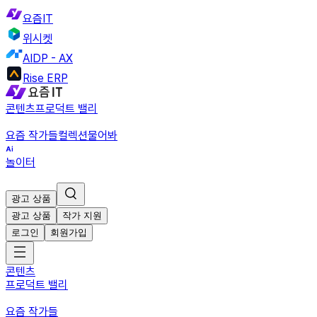
요즘IT
위시켓
AIDP - AX
Rise ERP
콘텐츠
프로덕트 밸리
요즘 작가들
컬렉션
물어봐
놀이터
광고 상품
광고 상품
작가 지원
로그인
회원가입
콘텐츠
프로덕트 밸리
요즘 작가들