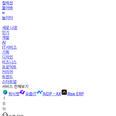
컬렉션
물어봐
놀이터
새로 나온
인기
개발
AI
IT서비스
기획
디자인
비즈니스
프로덕트
커리어
트렌드
스타트업
서비스 전체보기
위시켓
요즘IT
AIDP - AX
Rise ERP