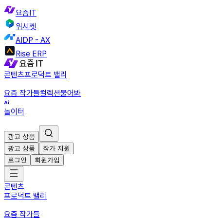
요즘IT
위시켓
AIDP - AX
Rise ERP
콘텐츠
프로덕트 밸리
요즘 작가들
컬렉션
물어봐
놀이터
광고 상품
광고 상품
작가 지원
로그인
회원가입
콘텐츠
프로덕트 밸리
요즘 작가들