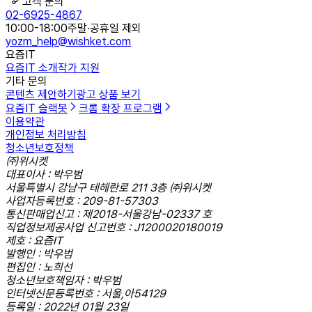
고객 문의
02-6925-4867
10:00-18:00
주말·공휴일 제외
yozm_help@wishket.com
요즘IT
요즘IT 소개
작가 지원
기타 문의
콘텐츠 제안하기
광고 상품 보기
요즘IT 슬랙봇
크롬 확장 프로그램
이용약관
개인정보 처리방침
청소년보호정책
㈜위시켓
대표이사 : 박우범
서울특별시 강남구 테헤란로 211 3층 ㈜위시켓
사업자등록번호 : 209-81-57303
통신판매업신고 : 제2018-서울강남-02337 호
직업정보제공사업 신고번호 : J1200020180019
제호 : 요즘IT
발행인 : 박우범
편집인 : 노희선
청소년보호책임자 : 박우범
인터넷신문등록번호 : 서울,아54129
등록일 : 2022년 01월 23일