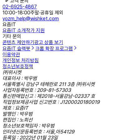
고객 문의
02-6925-4867
10:00-18:00
주말·공휴일 제외
yozm_help@wishket.com
요즘IT
요즘IT 소개
작가 지원
기타 문의
콘텐츠 제안하기
광고 상품 보기
요즘IT 슬랙봇
크롬 확장 프로그램
이용약관
개인정보 처리방침
청소년보호정책
㈜위시켓
대표이사 : 박우범
서울특별시 강남구 테헤란로 211 3층 ㈜위시켓
사업자등록번호 : 209-81-57303
통신판매업신고 : 제2018-서울강남-02337 호
직업정보제공사업 신고번호 : J1200020180019
제호 : 요즘IT
발행인 : 박우범
편집인 : 노희선
청소년보호책임자 : 박우범
인터넷신문등록번호 : 서울,아54129
등록일 : 2022년 01월 23일