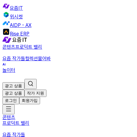
요즘IT
위시켓
AIDP - AX
Rise ERP
콘텐츠
프로덕트 밸리
요즘 작가들
컬렉션
물어봐
놀이터
광고 상품
광고 상품
작가 지원
로그인
회원가입
콘텐츠
프로덕트 밸리
요즘 작가들