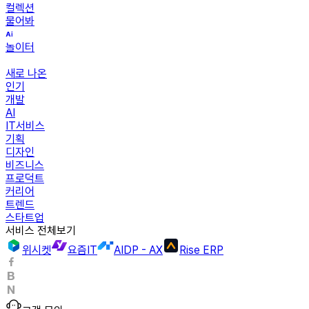
컬렉션
물어봐
놀이터
새로 나온
인기
개발
AI
IT서비스
기획
디자인
비즈니스
프로덕트
커리어
트렌드
스타트업
서비스 전체보기
위시켓
요즘IT
AIDP - AX
Rise ERP