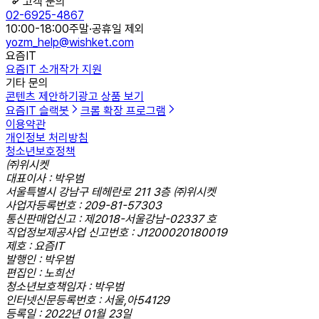
고객 문의
02-6925-4867
10:00-18:00
주말·공휴일 제외
yozm_help@wishket.com
요즘IT
요즘IT 소개
작가 지원
기타 문의
콘텐츠 제안하기
광고 상품 보기
요즘IT 슬랙봇
크롬 확장 프로그램
이용약관
개인정보 처리방침
청소년보호정책
㈜위시켓
대표이사 : 박우범
서울특별시 강남구 테헤란로 211 3층 ㈜위시켓
사업자등록번호 : 209-81-57303
통신판매업신고 : 제2018-서울강남-02337 호
직업정보제공사업 신고번호 : J1200020180019
제호 : 요즘IT
발행인 : 박우범
편집인 : 노희선
청소년보호책임자 : 박우범
인터넷신문등록번호 : 서울,아54129
등록일 : 2022년 01월 23일