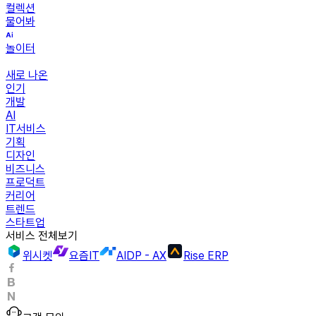
컬렉션
물어봐
놀이터
새로 나온
인기
개발
AI
IT서비스
기획
디자인
비즈니스
프로덕트
커리어
트렌드
스타트업
서비스 전체보기
위시켓
요즘IT
AIDP - AX
Rise ERP