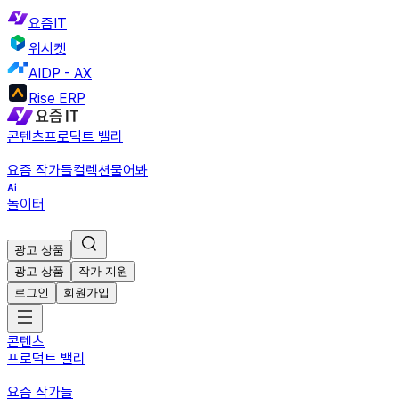
요즘IT
위시켓
AIDP - AX
Rise ERP
콘텐츠
프로덕트 밸리
요즘 작가들
컬렉션
물어봐
놀이터
광고 상품
광고 상품
작가 지원
로그인
회원가입
콘텐츠
프로덕트 밸리
요즘 작가들