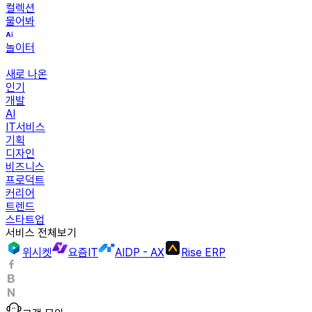
컬렉션
물어봐
놀이터
새로 나온
인기
개발
AI
IT서비스
기획
디자인
비즈니스
프로덕트
커리어
트렌드
스타트업
서비스 전체보기
위시켓
요즘IT
AIDP - AX
Rise ERP