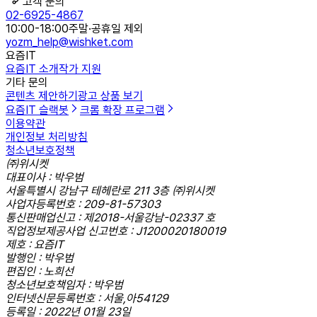
고객 문의
02-6925-4867
10:00-18:00
주말·공휴일 제외
yozm_help@wishket.com
요즘IT
요즘IT 소개
작가 지원
기타 문의
콘텐츠 제안하기
광고 상품 보기
요즘IT 슬랙봇
크롬 확장 프로그램
이용약관
개인정보 처리방침
청소년보호정책
㈜위시켓
대표이사 : 박우범
서울특별시 강남구 테헤란로 211 3층 ㈜위시켓
사업자등록번호 : 209-81-57303
통신판매업신고 : 제2018-서울강남-02337 호
직업정보제공사업 신고번호 : J1200020180019
제호 : 요즘IT
발행인 : 박우범
편집인 : 노희선
청소년보호책임자 : 박우범
인터넷신문등록번호 : 서울,아54129
등록일 : 2022년 01월 23일