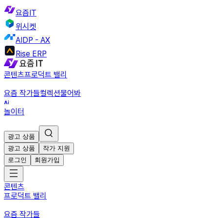
요즘IT
위시켓
AIDP - AX
Rise ERP
콘텐츠
프로덕트 밸리
요즘 작가들
컬렉션
물어봐
놀이터
광고 상품
광고 상품
작가 지원
로그인
회원가입
콘텐츠
프로덕트 밸리
요즘 작가들