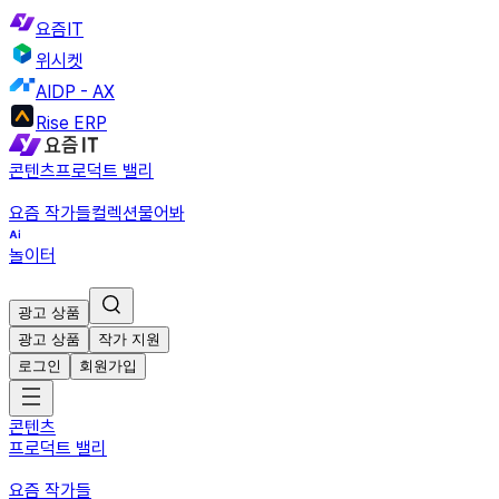
요즘IT
위시켓
AIDP - AX
Rise ERP
콘텐츠
프로덕트 밸리
요즘 작가들
컬렉션
물어봐
놀이터
광고 상품
광고 상품
작가 지원
로그인
회원가입
콘텐츠
프로덕트 밸리
요즘 작가들