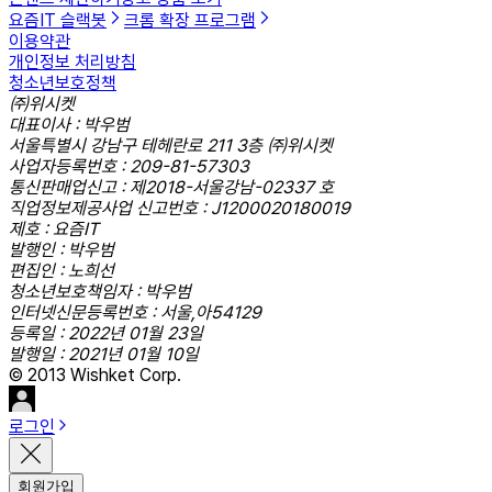
요즘IT 슬랙봇
크롬 확장 프로그램
이용약관
개인정보 처리방침
청소년보호정책
㈜위시켓
대표이사 : 박우범
서울특별시 강남구 테헤란로 211 3층 ㈜위시켓
사업자등록번호 : 209-81-57303
통신판매업신고 : 제2018-서울강남-02337 호
직업정보제공사업 신고번호 : J1200020180019
제호 : 요즘IT
발행인 : 박우범
편집인 : 노희선
청소년보호책임자 : 박우범
인터넷신문등록번호 : 서울,아54129
등록일 : 2022년 01월 23일
발행일 : 2021년 01월 10일
© 2013 Wishket Corp.
로그인
회원가입