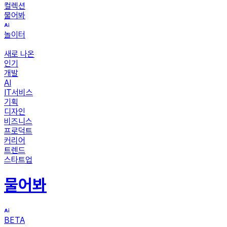
컬렉션
물어봐
놀이터
새로 나온
인기
개발
AI
IT서비스
기획
디자인
비즈니스
프로덕트
커리어
트렌드
스타트업
물어봐
BETA