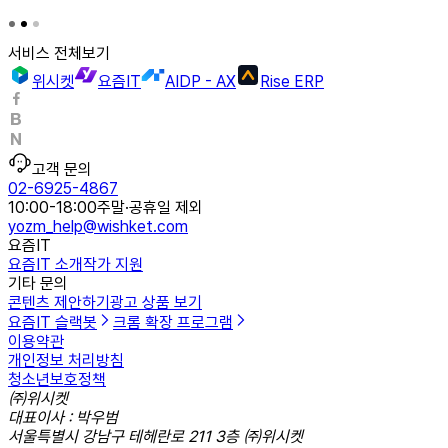
서비스 전체보기
위시켓
요즘IT
AIDP - AX
Rise ERP
고객 문의
02-6925-4867
10:00-18:00
주말·공휴일 제외
yozm_help@wishket.com
요즘IT
요즘IT 소개
작가 지원
기타 문의
콘텐츠 제안하기
광고 상품 보기
요즘IT 슬랙봇
크롬 확장 프로그램
이용약관
개인정보 처리방침
청소년보호정책
㈜위시켓
대표이사 : 박우범
서울특별시 강남구 테헤란로 211 3층 ㈜위시켓