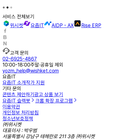
서비스 전체보기
위시켓
요즘IT
AIDP - AX
Rise ERP
고객 문의
02-6925-4867
10:00-18:00
주말·공휴일 제외
yozm_help@wishket.com
요즘IT
요즘IT 소개
작가 지원
기타 문의
콘텐츠 제안하기
광고 상품 보기
요즘IT 슬랙봇
크롬 확장 프로그램
이용약관
개인정보 처리방침
청소년보호정책
㈜위시켓
대표이사 : 박우범
서울특별시 강남구 테헤란로 211 3층 ㈜위시켓