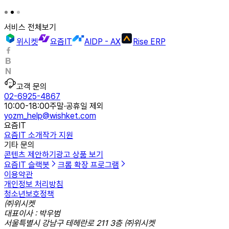
서비스 전체보기
위시켓
요즘IT
AIDP - AX
Rise ERP
고객 문의
02-6925-4867
10:00-18:00
주말·공휴일 제외
yozm_help@wishket.com
요즘IT
요즘IT 소개
작가 지원
기타 문의
콘텐츠 제안하기
광고 상품 보기
요즘IT 슬랙봇
크롬 확장 프로그램
이용약관
개인정보 처리방침
청소년보호정책
㈜위시켓
대표이사 : 박우범
서울특별시 강남구 테헤란로 211 3층 ㈜위시켓