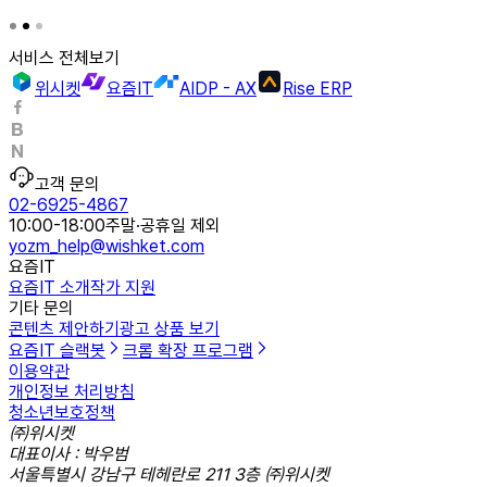
서비스 전체보기
위시켓
요즘IT
AIDP - AX
Rise ERP
고객 문의
02-6925-4867
10:00-18:00
주말·공휴일 제외
yozm_help@wishket.com
요즘IT
요즘IT 소개
작가 지원
기타 문의
콘텐츠 제안하기
광고 상품 보기
요즘IT 슬랙봇
크롬 확장 프로그램
이용약관
개인정보 처리방침
청소년보호정책
㈜위시켓
대표이사 : 박우범
서울특별시 강남구 테헤란로 211 3층 ㈜위시켓