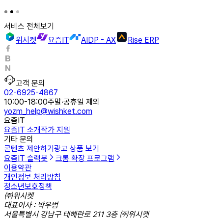
서비스 전체보기
위시켓
요즘IT
AIDP - AX
Rise ERP
고객 문의
02-6925-4867
10:00-18:00
주말·공휴일 제외
yozm_help@wishket.com
요즘IT
요즘IT 소개
작가 지원
기타 문의
콘텐츠 제안하기
광고 상품 보기
요즘IT 슬랙봇
크롬 확장 프로그램
이용약관
개인정보 처리방침
청소년보호정책
㈜위시켓
대표이사 : 박우범
서울특별시 강남구 테헤란로 211 3층 ㈜위시켓