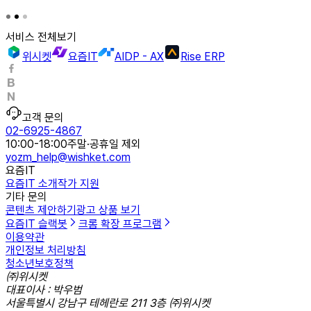
서비스 전체보기
위시켓
요즘IT
AIDP - AX
Rise ERP
고객 문의
02-6925-4867
10:00-18:00
주말·공휴일 제외
yozm_help@wishket.com
요즘IT
요즘IT 소개
작가 지원
기타 문의
콘텐츠 제안하기
광고 상품 보기
요즘IT 슬랙봇
크롬 확장 프로그램
이용약관
개인정보 처리방침
청소년보호정책
㈜위시켓
대표이사 : 박우범
서울특별시 강남구 테헤란로 211 3층 ㈜위시켓