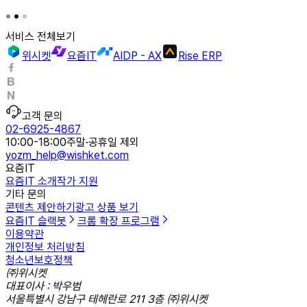
서비스 전체보기
위시켓
요즘IT
AIDP - AX
Rise ERP
고객 문의
02-6925-4867
10:00-18:00
주말·공휴일 제외
yozm_help@wishket.com
요즘IT
요즘IT 소개
작가 지원
기타 문의
콘텐츠 제안하기
광고 상품 보기
요즘IT 슬랙봇
크롬 확장 프로그램
이용약관
개인정보 처리방침
청소년보호정책
㈜위시켓
대표이사 : 박우범
서울특별시 강남구 테헤란로 211 3층 ㈜위시켓