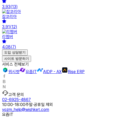
3.93
(
13
)
잡코리아
3.91
(
12
)
리멤버
4.08
(
7
)
도입 상담받기
사이트 방문하기
서비스 전체보기
위시켓
요즘IT
AIDP - AX
Rise ERP
고객 문의
02-6925-4867
10:00-18:00
주말·공휴일 제외
yozm_help@wishket.com
요즘IT