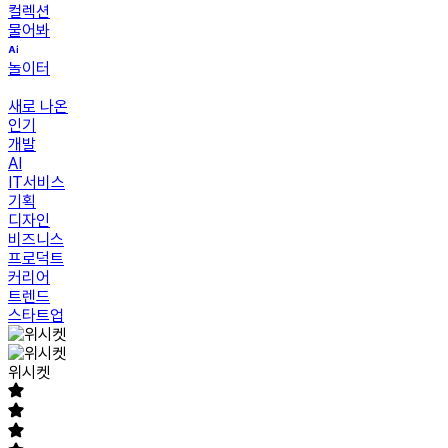
컬렉션
물어봐
놀이터
새로 나온
인기
개발
AI
IT서비스
기획
디자인
비즈니스
프로덕트
커리어
트렌드
스타트업
위시켓