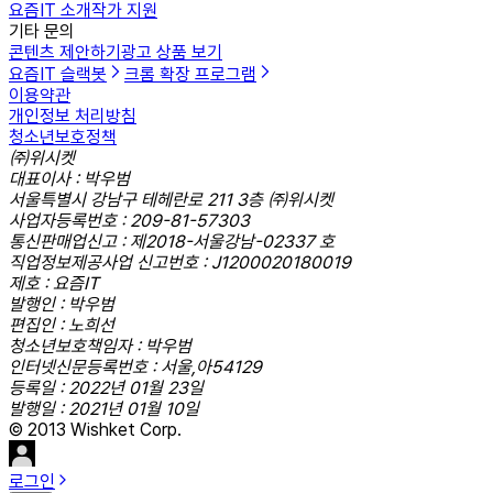
요즘IT 소개
작가 지원
기타 문의
콘텐츠 제안하기
광고 상품 보기
요즘IT 슬랙봇
크롬 확장 프로그램
이용약관
개인정보 처리방침
청소년보호정책
㈜위시켓
대표이사 : 박우범
서울특별시 강남구 테헤란로 211 3층 ㈜위시켓
사업자등록번호 : 209-81-57303
통신판매업신고 : 제2018-서울강남-02337 호
직업정보제공사업 신고번호 : J1200020180019
제호 : 요즘IT
발행인 : 박우범
편집인 : 노희선
청소년보호책임자 : 박우범
인터넷신문등록번호 : 서울,아54129
등록일 : 2022년 01월 23일
발행일 : 2021년 01월 10일
© 2013 Wishket Corp.
로그인