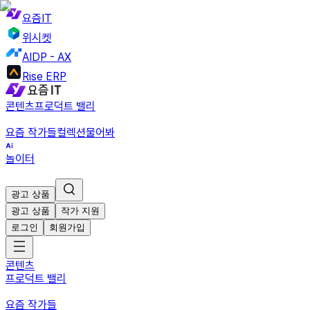
요즘IT
위시켓
AIDP - AX
Rise ERP
콘텐츠
프로덕트 밸리
요즘 작가들
컬렉션
물어봐
놀이터
광고 상품
광고 상품
작가 지원
로그인
회원가입
콘텐츠
프로덕트 밸리
요즘 작가들