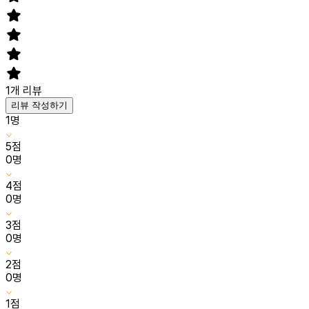
1
개 리뷰
리뷰 작성하기
1
명
5
점
0
명
4
점
0
명
3
점
0
명
2
점
0
명
1
점