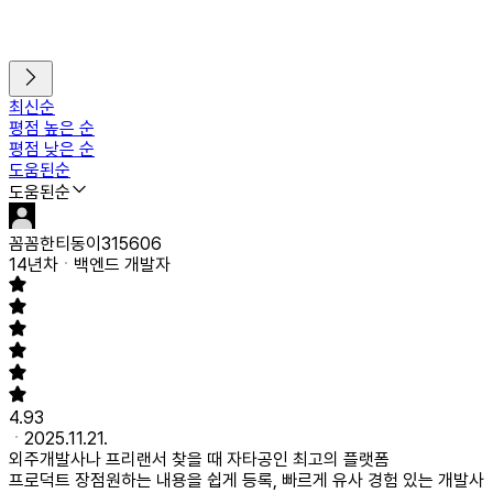
최신순
평점 높은 순
평점 낮은 순
도움된순
도움된순
꼼꼼한티동이315606
14년차
백엔드 개발자
4.93
2025.11.21.
외주개발사나 프리랜서 찾을 때 자타공인 최고의 플랫폼
프로덕트 장점
원하는 내용을 쉽게 등록, 빠르게 유사 경험 있는 개발사