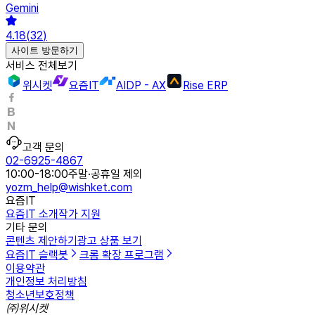
Gemini
4.18
(
32
)
사이트 방문하기
서비스 전체보기
위시켓
요즘IT
AIDP - AX
Rise ERP
고객 문의
02-6925-4867
10:00-18:00
주말·공휴일 제외
yozm_help@wishket.com
요즘IT
요즘IT 소개
작가 지원
기타 문의
콘텐츠 제안하기
광고 상품 보기
요즘IT 슬랙봇
크롬 확장 프로그램
이용약관
개인정보 처리방침
청소년보호정책
㈜위시켓