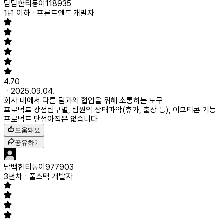
담담한티동이118935
1년 이하
프론트엔드 개발자
4.70
2025.09.04.
회사 내에서 다른 팀과의 협업을 위해 소통하는 도구
프로덕트 장점
팀구별, 팀원의 상태파악(휴가, 출장 등), 이모티콘 기능
프로덕트 단점
아직은 없습니다
도움돼요
공유하기
담백한티동이977903
3년차
풀스택 개발자