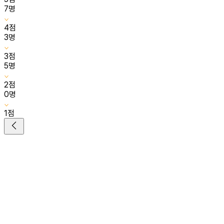
7
명
4
점
3
명
3
점
5
명
2
점
0
명
1
점