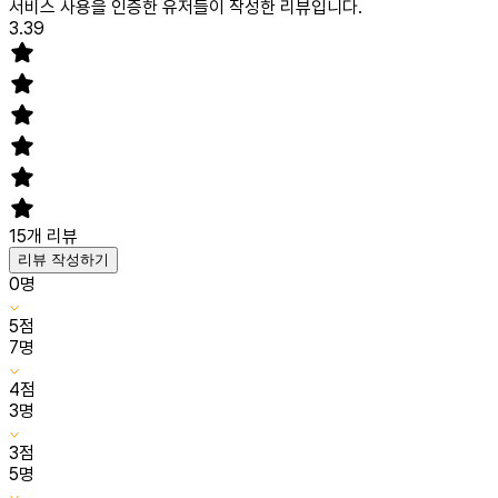
서비스 사용을 인증한 유저들이 작성한 리뷰입니다.
3.39
15
개 리뷰
리뷰 작성하기
0
명
5
점
7
명
4
점
3
명
3
점
5
명