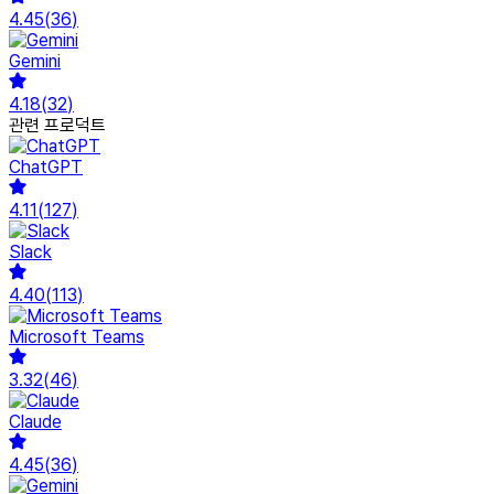
4.45
(
36
)
Gemini
4.18
(
32
)
관련 프로덕트
ChatGPT
4.11
(
127
)
Slack
4.40
(
113
)
Microsoft Teams
3.32
(
46
)
Claude
4.45
(
36
)