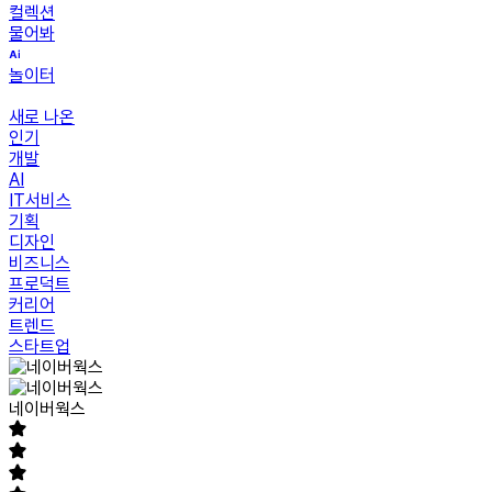
컬렉션
물어봐
놀이터
새로 나온
인기
개발
AI
IT서비스
기획
디자인
비즈니스
프로덕트
커리어
트렌드
스타트업
네이버웍스