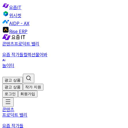
요즘IT
위시켓
AIDP - AX
Rise ERP
콘텐츠
프로덕트 밸리
요즘 작가들
컬렉션
물어봐
놀이터
광고 상품
광고 상품
작가 지원
로그인
회원가입
콘텐츠
프로덕트 밸리
요즘 작가들