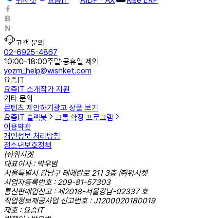
위시켓
요즘IT
AIDP - AX
Rise ERP
고객 문의
02-6925-4867
10:00-18:00
주말·공휴일 제외
yozm_help@wishket.com
요즘IT
요즘IT 소개
작가 지원
기타 문의
콘텐츠 제안하기
광고 상품 보기
요즘IT 슬랙봇
크롬 확장 프로그램
이용약관
개인정보 처리방침
청소년보호정책
㈜위시켓
대표이사 : 박우범
서울특별시 강남구 테헤란로 211 3층 ㈜위시켓
사업자등록번호 : 209-81-57303
통신판매업신고 : 제2018-서울강남-02337 호
직업정보제공사업 신고번호 : J1200020180019
제호 : 요즘IT