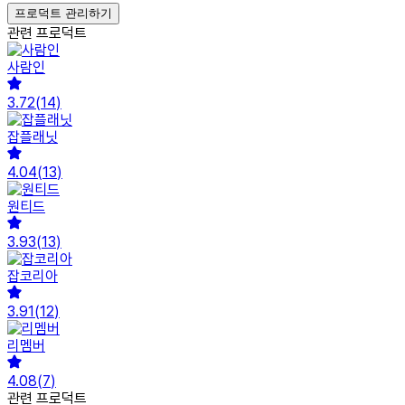
프로덕트 관리하기
관련 프로덕트
사람인
3.72
(
14
)
잡플래닛
4.04
(
13
)
원티드
3.93
(
13
)
잡코리아
3.91
(
12
)
리멤버
4.08
(
7
)
관련 프로덕트