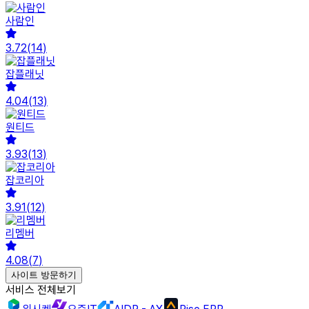
사람인
3.72
(
14
)
잡플래닛
4.04
(
13
)
원티드
3.93
(
13
)
잡코리아
3.91
(
12
)
리멤버
4.08
(
7
)
사이트 방문하기
서비스 전체보기