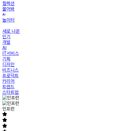
컬렉션
물어봐
놀이터
새로 나온
인기
개발
AI
IT서비스
기획
디자인
비즈니스
프로덕트
커리어
트렌드
스타트업
인프런