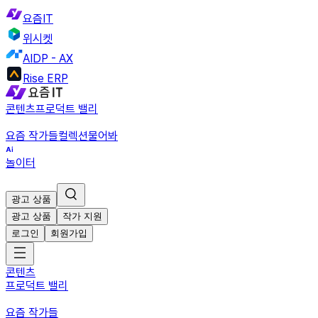
요즘IT
위시켓
AIDP - AX
Rise ERP
콘텐츠
프로덕트 밸리
요즘 작가들
컬렉션
물어봐
놀이터
광고 상품
광고 상품
작가 지원
로그인
회원가입
콘텐츠
프로덕트 밸리
요즘 작가들