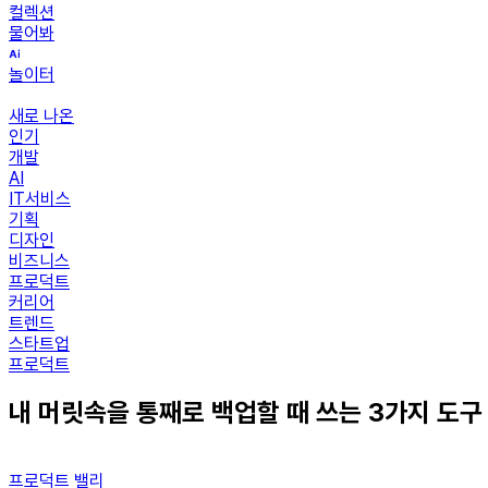
컬렉션
물어봐
놀이터
새로 나온
인기
개발
AI
IT서비스
기획
디자인
비즈니스
프로덕트
커리어
트렌드
스타트업
프로덕트
내 머릿속을 통째로 백업할 때 쓰는 3가지 도구
프로덕트 밸리