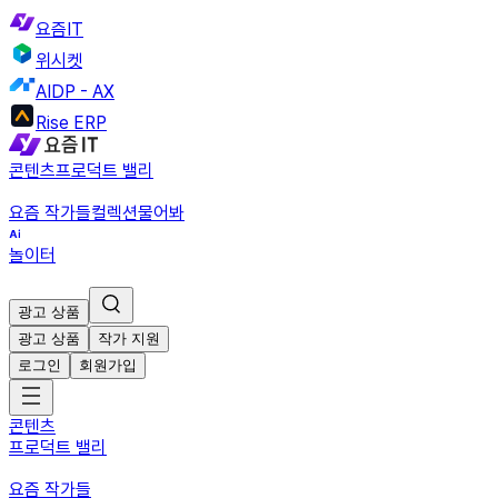
요즘IT
위시켓
AIDP - AX
Rise ERP
콘텐츠
프로덕트 밸리
요즘 작가들
컬렉션
물어봐
놀이터
광고 상품
광고 상품
작가 지원
로그인
회원가입
콘텐츠
프로덕트 밸리
요즘 작가들