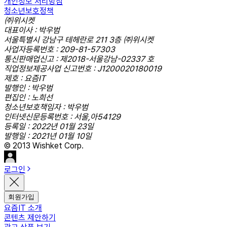
개인정보 처리방침
청소년보호정책
㈜위시켓
대표이사 : 박우범
서울특별시 강남구 테헤란로 211 3층 ㈜위시켓
사업자등록번호 : 209-81-57303
통신판매업신고 : 제2018-서울강남-02337 호
직업정보제공사업 신고번호 : J1200020180019
제호 : 요즘IT
발행인 : 박우범
편집인 : 노희선
청소년보호책임자 : 박우범
인터넷신문등록번호 : 서울,아54129
등록일 : 2022년 01월 23일
발행일 : 2021년 01월 10일
© 2013 Wishket Corp.
로그인
회원가입
요즘IT 소개
콘텐츠 제안하기