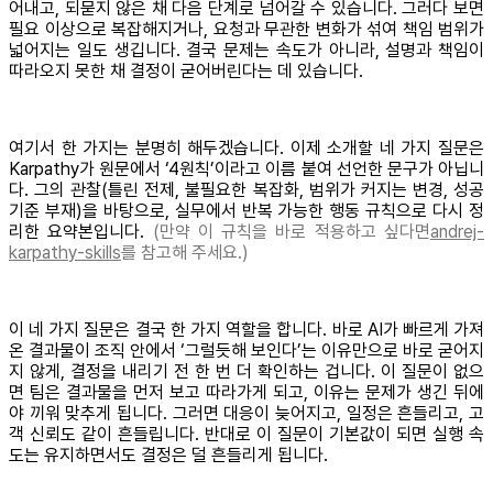
어내고, 되묻지 않은 채 다음 단계로 넘어갈 수 있습니다. 그러다 보면
필요 이상으로 복잡해지거나, 요청과 무관한 변화가 섞여 책임 범위가
넓어지는 일도 생깁니다. 결국 문제는 속도가 아니라, 설명과 책임이
따라오지 못한 채 결정이 굳어버린다는 데 있습니다.
여기서 한 가지는 분명히 해두겠습니다. 이제 소개할 네 가지 질문은
Karpathy가 원문에서 ‘4원칙’이라고 이름 붙여 선언한 문구가 아닙니
다. 그의 관찰(틀린 전제, 불필요한 복잡화, 범위가 커지는 변경, 성공
기준 부재)을 바탕으로, 실무에서 반복 가능한 행동 규칙으로 다시 정
리한 요약본입니다.
(만약 이 규칙을 바로 적용하고 싶다면
andrej-
karpathy-skills
를 참고해 주세요.)
이 네 가지 질문은 결국 한 가지 역할을 합니다. 바로 AI가 빠르게 가져
온 결과물이 조직 안에서 ‘그럴듯해 보인다’는 이유만으로 바로 굳어지
지 않게, 결정을 내리기 전 한 번 더 확인하는 겁니다. 이 질문이 없으
면 팀은 결과물을 먼저 보고 따라가게 되고, 이유는 문제가 생긴 뒤에
야 끼워 맞추게 됩니다. 그러면 대응이 늦어지고, 일정은 흔들리고, 고
객 신뢰도 같이 흔들립니다. 반대로 이 질문이 기본값이 되면 실행 속
도는 유지하면서도 결정은 덜 흔들리게 됩니다.