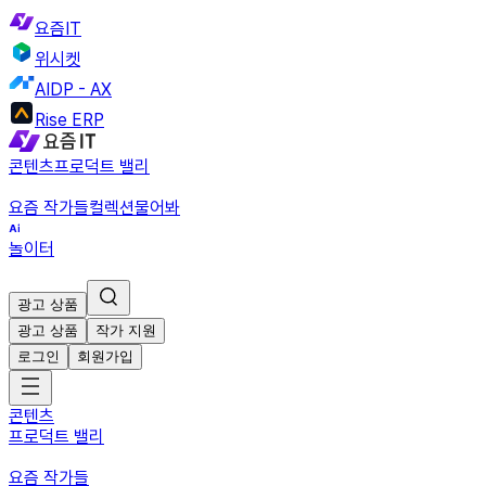
요즘IT
위시켓
AIDP - AX
Rise ERP
콘텐츠
프로덕트 밸리
요즘 작가들
컬렉션
물어봐
놀이터
광고 상품
광고 상품
작가 지원
로그인
회원가입
콘텐츠
프로덕트 밸리
요즘 작가들