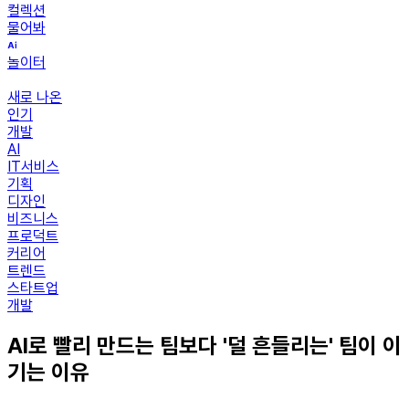
컬렉션
물어봐
놀이터
새로 나온
인기
개발
AI
IT서비스
기획
디자인
비즈니스
프로덕트
커리어
트렌드
스타트업
개발
AI로 빨리 만드는 팀보다 '덜 흔들리는' 팀이 이
기는 이유