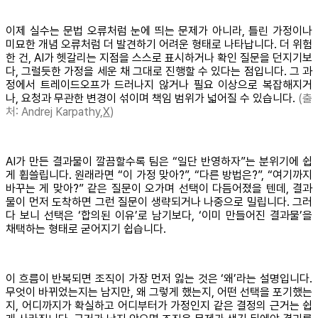
이제 실수는 문법 오류처럼 눈에 띄는 문제가 아니라, 틀린 가정이나
미묘한 개념 오류처럼 더 발견하기 어려운 형태로 나타납니다. 더 위험
한 건, AI가 헷갈리는 지점을 스스로 표시하거나 확인 질문을 던지기보
다, 그럴듯한 가정을 세운 채 그대로 진행할 수 있다는 점입니다. 그 과
정에서 트레이드오프가 드러나지 않거나 필요 이상으로 복잡해지거
나, 요청과 무관한 변경이 섞이며 책임 범위가 넓어질 수 있습니다.
(출
처: Andrej Karpathy,
X
)
AI가 만든 결과물이 깔끔할수록 팀은 “일단 반영하자”는 분위기에 쉽
게 휩쓸립니다. 원래라면 “이 가정 맞아?”, “다른 방법은?”, “여기까지
바꾸는 게 맞아?” 같은 질문이 오가며 선택이 다듬어졌을 텐데, 결과
물이 먼저 도착하면 그런 질문이 생략되거나 나중으로 밀립니다. 그러
다 보니 선택은 ‘합의된 이유’로 남기보다, ‘이미 만들어진 결과물’을
채택하는 형태로 굳어지기 쉽습니다.
이 흐름이 반복되면 조직이 가장 먼저 잃는 것은 ‘왜’라는 설명입니다.
무엇이 바뀌었는지는 남지만, 왜 그렇게 했는지, 어떤 선택을 포기했는
지, 어디까지가 확실하고 어디부터가 가정인지 같은 결정의 근거는 쉽