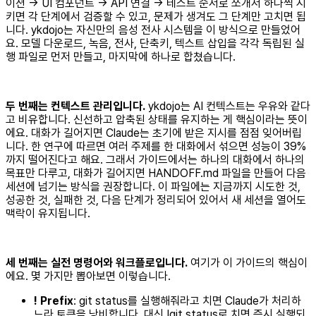
이션 → UI 컴포넌트 → API 연결 → 테스트 순서로 쪼개서 하나씩 시
키면 각 단계에서 검증할 수 있고, 문제가 생겨도 그 단계만 고치면 됩
니다. ykdojo는 자신만의 음성 전사 시스템을 이 방식으로 만들었어
요. 모델 다운로드, 녹음, 전사, 단축키, 텍스트 삽입을 각각 독립된 실
행 파일로 먼저 만들고, 마지막에 하나로 합쳤습니다.
두 번째는 컨텍스트 관리입니다.
ykdojo는 AI 컨텍스트는 우유와 같다
고 비유합니다. 신선하고 압축된 상태를 유지하는 게 핵심이라는 뜻이
에요. 대화가 길어지면 Claude는 초기에 받은 지시를 점점 잊어버립
니다. 한 연구에 따르면 여러 주제를 한 대화에서 섞으면 성능이 39%
까지 떨어진다고 해요. 그래서 가이드에서는 하나의 대화에서 하나의
목표만 다루고, 대화가 길어지면 HANDOFF.md 파일을 만들어 다음
세션에 넘기는 방식을 권장합니다. 이 파일에는 지금까지 시도한 것,
성공한 것, 실패한 것, 다음 단계가 정리되어 있어서 새 세션을 열어도
맥락이 유지됩니다.
세 번째는 실전 명령어와 워크플로입니다.
여기가 이 가이드의 핵심이
에요. 몇 가지만 뽑아보면 이렇습니다.
! Prefix
: git status를 실행해줘라고 치면 Claude가 처리하
느라 토큰을 낭비합니다. 대신 !git status로 치면 즉시 실행되