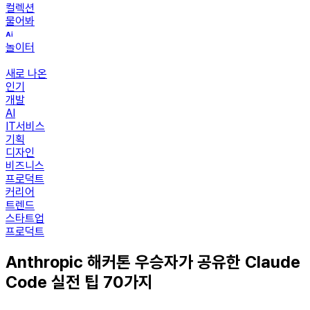
컬렉션
물어봐
놀이터
새로 나온
인기
개발
AI
IT서비스
기획
디자인
비즈니스
프로덕트
커리어
트렌드
스타트업
프로덕트
Anthropic 해커톤 우승자가 공유한 Claude
Code 실전 팁 70가지