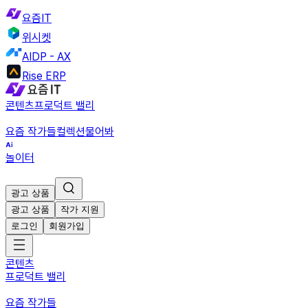
요즘IT
위시켓
AIDP - AX
Rise ERP
콘텐츠
프로덕트 밸리
요즘 작가들
컬렉션
물어봐
놀이터
광고 상품
광고 상품
작가 지원
로그인
회원가입
콘텐츠
프로덕트 밸리
요즘 작가들