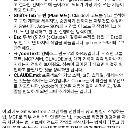
고 결과만 컨텍스트에 들어가요. Ado가 가장 자주 쓰는 기능이
라고 합니다.
Shift+Tab 두 번 (Plan 모드)
: Claude가 코드를 읽고 분석하
고 구현 계획을 세우지만, 승인하기 전까지는 아무것도 수정하
지 않습니다. Ado는 90%의 시간을 이 모드로 작업한다고 해
요. 두 번 생각하고, 한 번 실행하는 방식이죠.
Esc 두 번 (되감기)
: Claude가 잘못된 수정을 했을 때 Esc를
두 번 누르면 마지막 작업을 되돌립니다. git reset보다 빠르고
안전해요.
→
/context
: 컨텍스트 윈도우의 X-Ray입니다. 시스템 프롬
프트, MCP 서버, CLAUDE.md, 대화 기록이 각각 얼마나 차
지하는지 정확히 보여줘요. 성능이 떨어진다 싶으면 이걸로 확
인하고 불필요한 것을 정리하면 됩니다.
CLAUDE.md
: 프로젝트의 기술 스택, 코딩 스타일, 해서는 안
될 것들을 적어두는 파일입니다. Claude는 이 파일을 최우선으
로 참고합니다. ykdojo의 조언은 처음엔 없이 시작하고, 같은
말을 반복하게 되면 그때 추가하라는 겁니다.
이 외에도 Git worktree로 브랜치를 전환하지 않고 병렬로 작업하는
법, MCP로 외부 서비스와 연결하는 법, Hooks로 위험한 명령어를 자
동 차단하는 법, 서브에이전트로 작업을 분산시키는 법까지 다루고 있
어요. 또한 ykdojo는 시스템 프롬프트 자체를 58개 패치로 직접 다듬