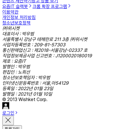
콘텐츠 제안하기
광고 상품 보기
요즘IT 슬랙봇
크롬 확장 프로그램
이용약관
개인정보 처리방침
청소년보호정책
㈜위시켓
대표이사 : 박우범
서울특별시 강남구 테헤란로 211 3층 ㈜위시켓
사업자등록번호 : 209-81-57303
통신판매업신고 : 제2018-서울강남-02337 호
직업정보제공사업 신고번호 : J1200020180019
제호 : 요즘IT
발행인 : 박우범
편집인 : 노희선
청소년보호책임자 : 박우범
인터넷신문등록번호 : 서울,아54129
등록일 : 2022년 01월 23일
발행일 : 2021년 01월 10일
© 2013 Wishket Corp.
로그인
회원가입