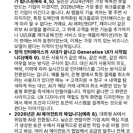
가 됩니다(예측 4, 5).
닐슨은 2024년에는 가장 똑똑한 봇을
만드는 기업이 이겼지만, 2026년에는 가장 좋은 워크플로를 가
진 기업이 이긴다고 봅니다. AI 랩들의 기술 격차는 몇 주면 사
라지지만, 특정 도메인에 최적화된 워크플로와 인터페이스는 쉽
게 따라 할 수 없다는 거예요. AI 래퍼(챗GPT, 제미나이 같은
외부 AI 모델을 불러오고, 그 위에 고객을 위한 기능을 추가하거
나 UI/UX를 재가공해 만든 서비스 또는 애플리케이션)라는 말
이 한때는 비하 표현이었는데, 이제는 가장 가치 있는 비즈니스
모델이 됐다는 지적이 인상적입니다.
정적 인터페이스의 시대가 끝나고 Generative UI가 시작됩
니다(예측 9).
모든 사용자가 같은 메뉴, 같은 버튼, 같은 레이
아웃을 보는 방식은 구식이 됩니다. 대신 AI가 사용자의 의도,
맥락, 이력에 따라 실시간으로 인터페이스를 그리는 방식으로
전환된다는 겁니다. 예를 들어, 은행 앱에서 특정 결제를 취소하
려는 사용자가 있다면 메뉴 → 고객지원 → 청구 → 내역을 탐
색하게 하는 대신, AI가 해당 거래 내역과 취소 버튼만 있는 맞
춤형 화면을 즉석에서 만들어줍니다. 작업이 끝나면 그 화면은
사라지고요. UX 디자이너의 역할도 정적 화면을 디자인하는 것
에서 제약 조건과 디자인 토큰의 시스템을 설계하는 것으로 바
뀐다는 이야기입니다.
2026년은 AI 에이전트의 해입니다(예측 8).
대화형 AI에서
위임형 AI로 전환됩니다. 닐슨은 연말이면 기업 AI의 핵심 지표
가 생성한 토큰 수에서 자율적으로 완료한 작업 수로 바뀔 것이
라고 봐요. 여러 AI 에이전트가 협업해서 공급망 발주나 전체 코