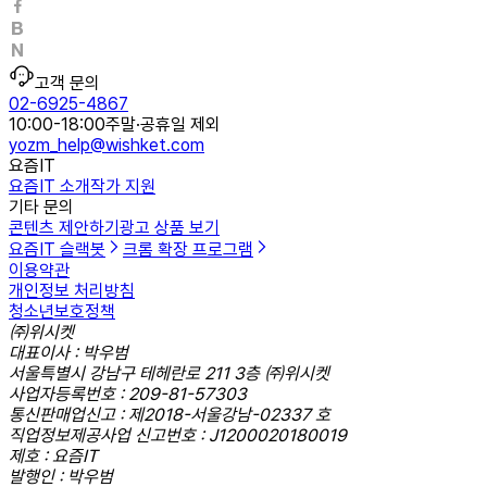
고객 문의
02-6925-4867
10:00-18:00
주말·공휴일 제외
yozm_help@wishket.com
요즘IT
요즘IT 소개
작가 지원
기타 문의
콘텐츠 제안하기
광고 상품 보기
요즘IT 슬랙봇
크롬 확장 프로그램
이용약관
개인정보 처리방침
청소년보호정책
㈜위시켓
대표이사 : 박우범
서울특별시 강남구 테헤란로 211 3층 ㈜위시켓
사업자등록번호 : 209-81-57303
통신판매업신고 : 제2018-서울강남-02337 호
직업정보제공사업 신고번호 : J1200020180019
제호 : 요즘IT
발행인 : 박우범