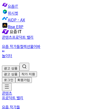
요즘IT
위시켓
AIDP - AX
Rise ERP
콘텐츠
프로덕트 밸리
요즘 작가들
컬렉션
물어봐
놀이터
광고 상품
광고 상품
작가 지원
로그인
회원가입
콘텐츠
프로덕트 밸리
요즘 작가들