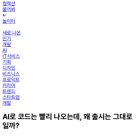
컬렉션
물어봐
놀이터
새로 나온
인기
개발
AI
IT서비스
기획
디자인
비즈니스
프로덕트
커리어
트렌드
스타트업
개발
AI로 코드는 빨리 나오는데, 왜 출시는 그대로
일까?