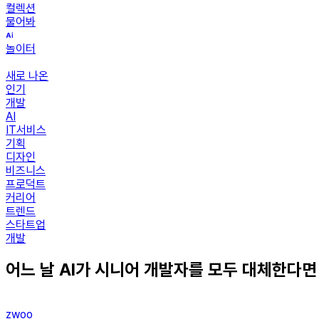
컬렉션
물어봐
놀이터
새로 나온
인기
개발
AI
IT서비스
기획
디자인
비즈니스
프로덕트
커리어
트렌드
스타트업
개발
어느 날 AI가 시니어 개발자를 모두 대체한다면
zwoo