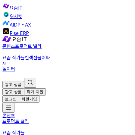
요즘IT
위시켓
AIDP - AX
Rise ERP
콘텐츠
프로덕트 밸리
요즘 작가들
컬렉션
물어봐
놀이터
광고 상품
광고 상품
작가 지원
로그인
회원가입
콘텐츠
프로덕트 밸리
요즘 작가들