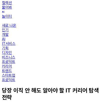
컬렉션
물어봐
놀이터
새로 나온
인기
개발
AI
IT서비스
기획
디자인
비즈니스
프로덕트
커리어
트렌드
스타트업
프로덕트
당장 이직 안 해도 알아야 할 IT 커리어 탐색
전략