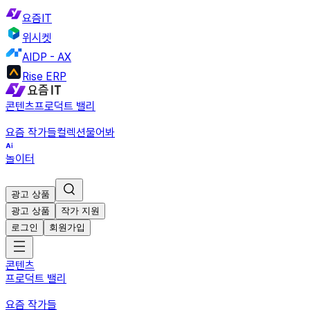
요즘IT
위시켓
AIDP - AX
Rise ERP
콘텐츠
프로덕트 밸리
요즘 작가들
컬렉션
물어봐
놀이터
광고 상품
광고 상품
작가 지원
로그인
회원가입
콘텐츠
프로덕트 밸리
요즘 작가들