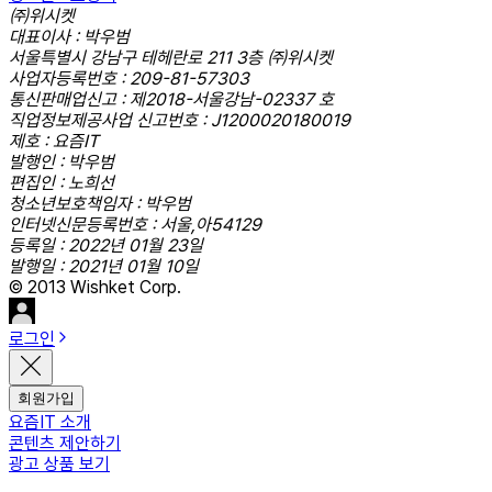
㈜위시켓
대표이사 : 박우범
서울특별시 강남구 테헤란로 211 3층 ㈜위시켓
사업자등록번호 : 209-81-57303
통신판매업신고 : 제2018-서울강남-02337 호
직업정보제공사업 신고번호 : J1200020180019
제호 : 요즘IT
발행인 : 박우범
편집인 : 노희선
청소년보호책임자 : 박우범
인터넷신문등록번호 : 서울,아54129
등록일 : 2022년 01월 23일
발행일 : 2021년 01월 10일
© 2013 Wishket Corp.
로그인
회원가입
요즘IT 소개
콘텐츠 제안하기
광고 상품 보기